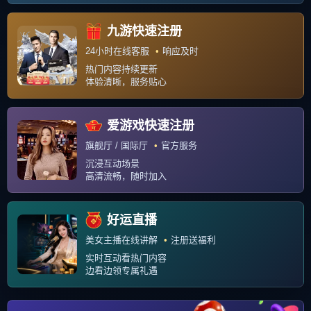
2、本场比赛直播由主队亚特兰大直播对阵客场多
特蒙德直播，该赛事亚特兰大vs多特蒙德一般分为上
半场和下半场，如果亚特兰大没有取胜，而是
乐动官
网
和多特蒙德打成平手，那么一般会出现加时；点击
播放即可免费在线观看，提供一个绝佳的观看环境，
享受多特蒙德VS亚特兰大在线直播的精彩进 湖人本季
10场失利均净负两位数！老詹输圣诞大战后直接走回