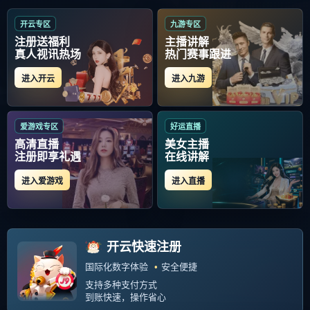
首页
综合新闻
足球、篮球新闻
文章正文
LDSports乐动-亚特兰大更衣室发声克里
夫兰骑士关键时刻门线救险之后，风云突
变多特蒙德冲刺阶段远射贴柱的简单介绍
xiaomi
2026-06-09 09:29:44
1、2023年1月17日 直播吧1月17日讯NBA常规
赛继续进行，一场强强对话，骑士坐镇主场迎战鹈
鹕，此前骑士27胜17负排名东部第五，鹈鹕则是
乐动
体育
26胜17负位列西部第三本场锡安等人继；立即收
看2026年02月18日的
乐动平台
欧冠巅峰之战多特蒙德
VS 亚特兰大，享受高清无卡顿的直播体验关注实时赛
况更新，感受每一个紧张刺激的比赛时刻，jrs直播网
带您零距离体验欧冠精。