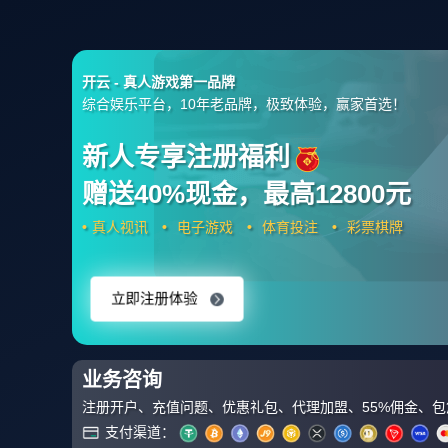
首页
首页
首页
APP下载
文章正文
-v7.6.
xiaomi
强化本地化内容与实时互动响应，深化区域
针对重点城市上线本地联赛频道与专属球迷