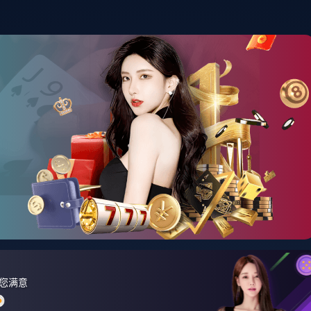
各大球星
深度分享
APP下载
关于我们
综合新闻
2 版本 · 2026年1月7日
348
2026-01-08 23:07:01
球迷社区运营。
活动。