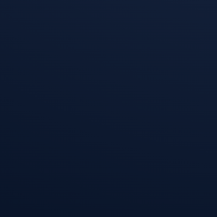
亚博体育官网,亚博体育APP,亚博,亚
2026-01-08 23:47:33
强化本地化内容与实时互动响应，深化
活动。直播间礼物与助威特效升级，增
域用户需求。赛事日历与本地文化生活
关注我们
联系我