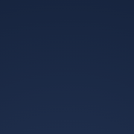
地标元素。
用户需求。
边活动。
播评论的
乐动体育
发送与显示延迟。
章，于2026-01-08，由
xiaomi
发表，共 157个字。