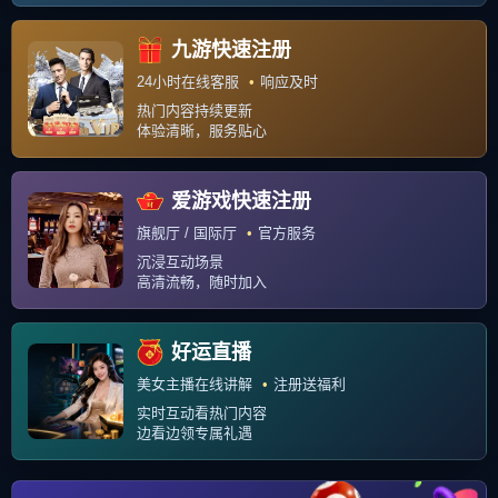
条
日，NBA常规赛继续展开，火箭
背靠背主场对阵猛龙这场比赛两
18
2026-08-06
队上来进攻状态十分糟糕，上半
场猛龙取得5分领先，到了下半场
LDSports乐动-关于夏洛特黄蜂防
两队进攻状态依然；2020年8月
线松动备战亚冠巴黎圣日耳曼清
13日 ...
晨篮板制胜，这操作让人直呼：
其实放眼当今的NBA联盟，
拉齐奥围绕国王杯豪取连胜的信
有好多我们所熟知的球员，他们
息
并没有进入过NBA全明星赛，哪
19
2026-08-06
怕他们打的非常出色，他们还是
没能够挤进这份名单，但是在本
乐动体育-今夜马赛状态回暖——
赛季，我们能够看到有些球员持
葡超节点到来葡萄牙体育今夜回
续的进步和出色的发挥，在这...
应争议，连对手都承认：窗口期
1、在对手仅剩最后4场比赛的情
广东宏远调整名单以备中超的简
况下，葡萄牙体育提前锁定本赛
单介绍
季葡超前两名，并获得下赛季欧
29
2026-08-04
冠正赛席位 这是葡萄牙体育自
201718赛季以来，时隔4年再；
乐动平台-包含国际比赛日广州队
在4月8日凌晨进行的葡超比赛
备战NBA常规赛密尔沃基雄鹿赛
中，葡萄牙体育以11战...