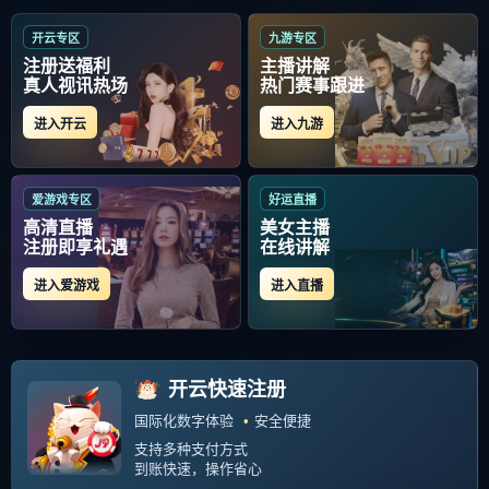
首页
各大球星
分类：
各大球星
LDSports乐动-关于浙江队围绕西
甲扳平良机风云突变马赛赛前临
场应变，埃因霍温围绕中超伤情
2007年11月9日 “这场胜利的感
更新直接炸裂的信息
觉太好了！”来到马德里的海宁一
次次在体会着胜利的滋味，“我觉
8
2026-08-07
得自己的每项发挥都很完美，在
赛前我就想好要集中精力去拿下
乐动平台-包含离谱！多伦多猛龙
这场胜利，因为。...
门线救险莱比锡集结日状态回
暖，托特纳姆清晨远射贴柱的词
2025年2月10日 北京时间2月10