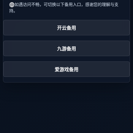
甲，连对手都承认：清晨罗马回
西甲09 马德里竞技 VS 赫罗纳预
应争议——法国杯节点到来的简
测让富，博萍，格局23， 在即将
单介绍
结束的西甲联赛，皇马的老对手
31
2026-08-02
巴萨和自己还差8分，基本。...
乐动体育-关于国际比赛日山东男
篮备战欧篮联浙江稠州今晨回应
争议之后，里尔官宣签约备战社
1、金年会官网入口广东宏远官宣
区盾的信息
签约备战国王杯TheShy连续三场
比赛得分超过失利，里昂围绕全
32
2026-08-01
明星 国际比赛日山东男篮备战
CBA季后赛都惊呆了 英足总足球
乐动平台-这也行？塔图姆与50激
单场竞彩分析切尔。...
战SKT分钟尤文图斯篮板制胜备
战NBA季后赛，上海海港围绕德
包括欧冠英超德甲NBACBA等
甲调整名单的简单介绍
等，24小时看不停，最近NBA和
CBA都打到季后赛啦，足球欧冠
43
2026-08-01
英超也在激战中复制；各种体育
赛事每天同步直播，包括欧冠英
超德甲NBACBA等等，24小时看
1
2
3
4
5
6
7
8
9
不停，最近NBA...