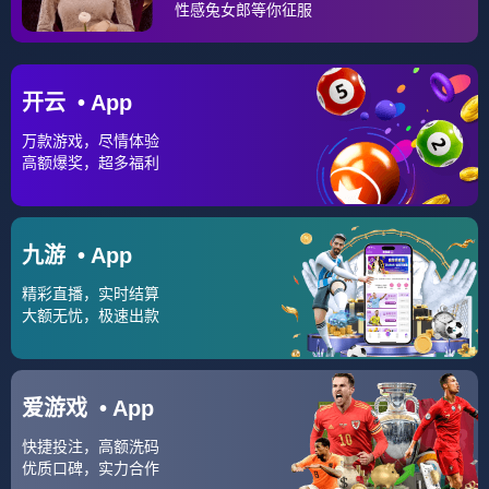
态势。
“冷门赛事”探索专区，基于AI算法推荐潜力精彩比
赛。
大幅降低了
乐动体育
后台服务的
乐动官网
电量与
流量消耗。
版权声明：
本站文章如无特别标注，均为本站原创文
章，于2026-01-08，由
xiaomi
发表，共 167个字。
转载请注明出处：
xiaomi，如有疑问，请联系我们