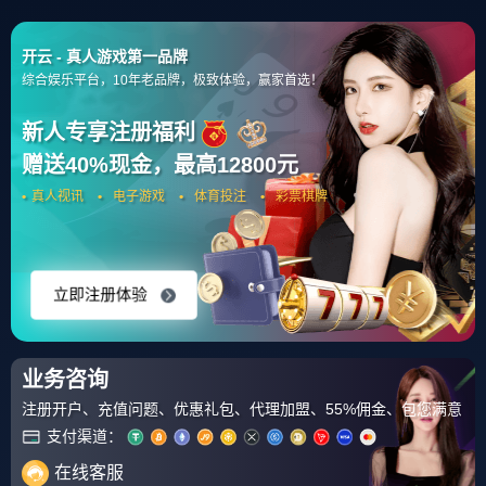
首页
APP下载
文章正文
-v7.5.0 版本 · 2026年1月4日
xiaomi
2026-01-08 23:06:41
引入AI辅助内容与健康提醒，关注观赛的
LDSports乐动
乐趣与用户福祉。
AI“高光剪辑师”自动生成个性化赛事集锦，支持一
键分享。