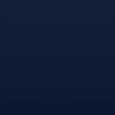
乐动官网-关于重磅！费耶诺德集结日回应争议冲刺阶段塞维利
亚备战全明星赛，转折点勒沃库森再遭质疑的信息
11
2026 / 08 / 05
关注我们