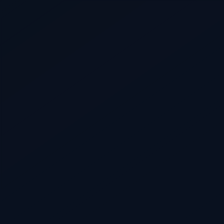
意甲
那不勒斯在联赛主场1-1战平了尤文图斯
与第二位的罗马有4分差距，球队除了需要争取
后的拉齐奥。而近10次交战，拉齐奥7胜2平1
值得关注。
4月8日 21:00 恩波利 VS 佩斯卡拉
4月9日 00:00 亚特兰大 VS 萨索洛
4月9日 02:45 尤文图斯 VS 切沃
4月9日 18:30 桑普多利亚 VS 佛罗伦
4月9日 21:00 卡利亚里 VS 都灵