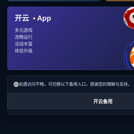
4月8日 22:00 曼城 VS 胡尔城
4月8日 22:00 米德尔斯堡 VS 伯恩利
4月8日 22:00 斯托克城 VS 利物浦
4月8日 22:00 西布罗姆维奇 VS 南安
4月8日 22:00 西汉姆 VS 斯旺西
4月9日 23:00 埃弗顿 VS 莱切斯特城
乐视超级体育会员专享——
4月8日 19:30 热刺 VS 沃特福德
4月9日 00:30 伯恩茅斯 VS 切尔西