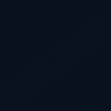
中心！今年我
乐动平台
们一如既往的为来到现场的车迷们提
6路1080P信号4屏超清直播，欢迎各种姿势围观！乐视超
在正赛专享罗宾/周才鸿这对金牌搭档的解说！