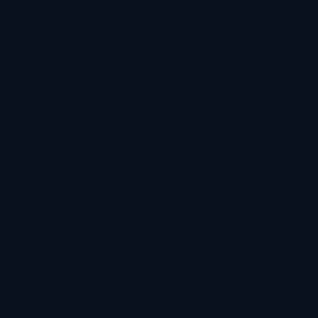
4月8日 21:30 汉堡 VS 霍芬海姆
4月8日 21:30 弗赖堡 VS 美因茨
4月9日 23:30 因戈尔施塔特 VS 达姆
比甲
乐视超级体育会员专享——
4月8日 02:30 奥斯坦德 VS 祖尔特瓦
4月9日 00:00 布鲁日 VS 沙勒罗瓦
4月10日 00:00 安德莱赫特 VS 根特
法甲
乐视超级体育会员专享——