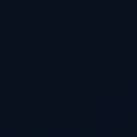
后，球队联赛积64分继续排名第三位，争冠已经无希望，
第二拿到一个欧冠直接晋级资格外，本周的任务就是要堤防
负，暂时位列当前排行榜第4，两强相遇，究竟谁能拿下比赛
萨