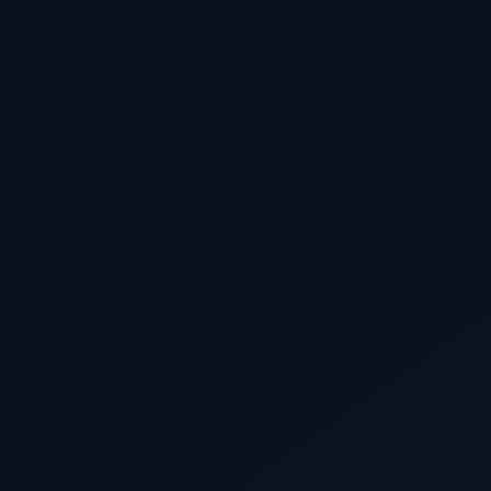
施塔特
雷亨