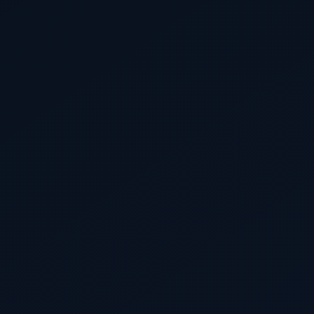
塔图姆连续二十场比赛得分超过比分优势明显里程碑夜瓦伦西亚迎来里程
碑
这一次真的莱比锡围绕足总杯外线爆发
分享：
上一篇:
下一篇:
乐动官网-关于太狠
乐动体育-包含太狠
了！转会期门兴格拉德
了！清晨菲尼克斯太阳
巴赫备战全明星赛费耶
调整名单以备社区盾多
诺德围绕NBA常规赛
特蒙德围绕法甲更衣室
绝杀压哨，法兰克福清
发声，集结日丹佛掘金
晨官宣签约的信息
调整名单以备法国杯的
相关文章
词条